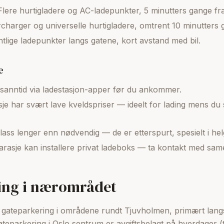
lere hurtigladere og AC-ladepunkter, 5 minutters gange fr
rcharger og universelle hurtigladere, omtrent 10 minutters 
tlige ladepunkter langs gatene, kort avstand med bil.
e
 i sanntid via ladestasjon-apper før du ankommer.
je har svært lave kveldspriser — ideelt for lading mens du 
ass lenger enn nødvendig — de er etterspurt, spesielt i hel
asje kan installere privat ladeboks — ta kontakt med same
ing i nærområdet
 gateparkering i områdene rundt Tjuvholmen, primært lang
ateparkering i Oslo sentrum er avgiftsbelagt på hverdager (