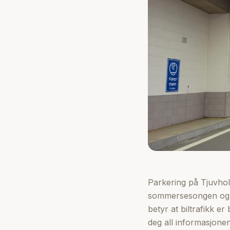
Parkering på Tjuvhol
sommersesongen og h
betyr at biltrafikk e
deg all informasjonen