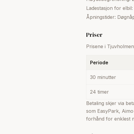
Ladestasjon for elbil:
Åpningstider: Døgnå
Priser
Prisene i Tjuvholmen
Periode
30 minutter
24 timer
Betaling skjer via be
som EasyPark, Aimo P
forhånd for enklest m