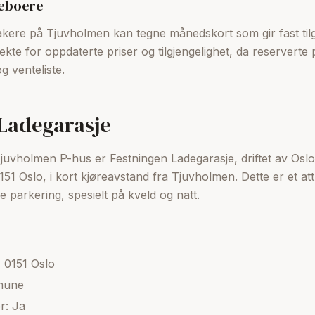
beboere
kere på Tjuvholmen kan tegne månedskort som gir fast tilga
kte for oppdaterte priser og tilgjengelighet, da reserverte
g venteliste.
Ladegarasje
il Tjuvholmen P-hus er Festningen Ladegarasje, driftet av O
0151 Oslo, i kort kjøreavstand fra Tjuvholmen. Dette er et at
 parkering, spesielt på kveld og natt.
 0151 Oslo
mune
r: Ja