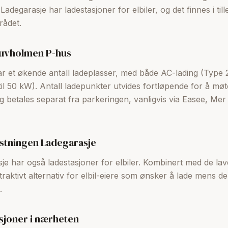
degarasje har ladestasjoner for elbiler, og det finnes i tille
rådet.
juvholmen P-hus
 et økende antall ladeplasser, med både AC-lading (Type 2
til 50 kW). Antall ladepunkter utvides fortløpende for å m
g betales separat fra parkeringen, vanligvis via Easee, Mer
estningen Ladegarasje
je har også ladestasjoner for elbiler. Kombinert med de lav
attraktivt alternativ for elbil-eiere som ønsker å lade mens 
.
asjoner i nærheten