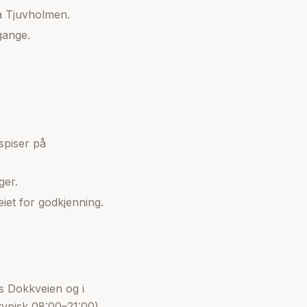
a Tjuvholmen.
gange.
spiser på
ger.
iet for godkjenning.
s Dokkveien og i
typisk 08:00–21:00)