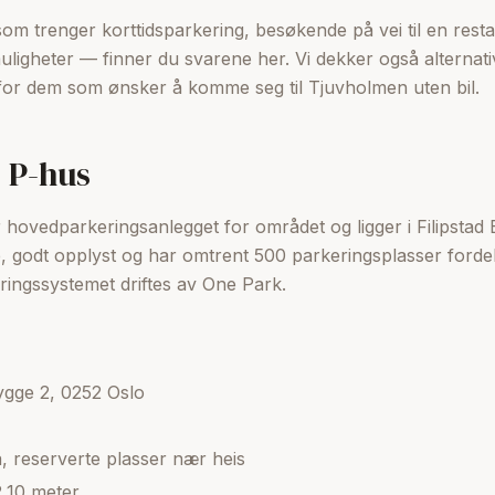
m trenger korttidsparkering, besøkende på vei til en restaur
uligheter — finner du svarene her. Vi dekker også alternati
for dem som ønsker å komme seg til Tjuvholmen uten bil.
 P-hus
hovedparkeringsanlegget for området og ligger i Filipstad 
 godt opplyst og har omtrent 500 parkeringsplasser fordelt
ingssystemet driftes av One Park.
rygge 2, 0252 Oslo
, reserverte plasser nær heis
,10 meter