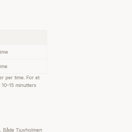
time
time
r per time. For et
 10–15 minutters
ma. Både Tjuvholmen