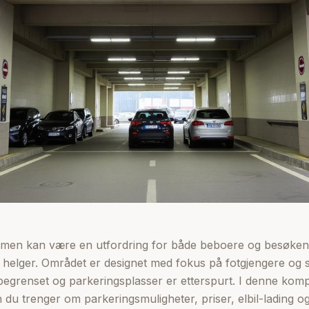
men kan være en utfordring for både beboere og besøkende
elger. Området er designet med fokus på fotgjengere og s
r begrenset og parkeringsplasser er etterspurt. I denne kompl
 du trenger om parkeringsmuligheter, priser, elbil-lading og 