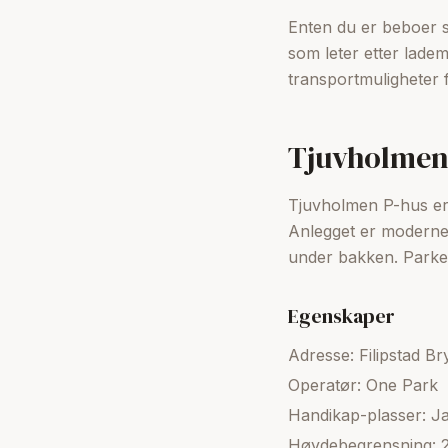
Enten du er beboer so
som leter etter ladem
transportmuligheter 
Tjuvholmen
Tjuvholmen P-hus er 
Anlegget er moderne,
under bakken. Parker
Egenskaper
Adresse: Filipstad B
Operatør: One Park
Handikap-plasser: Ja
Høydebegrensning: 2