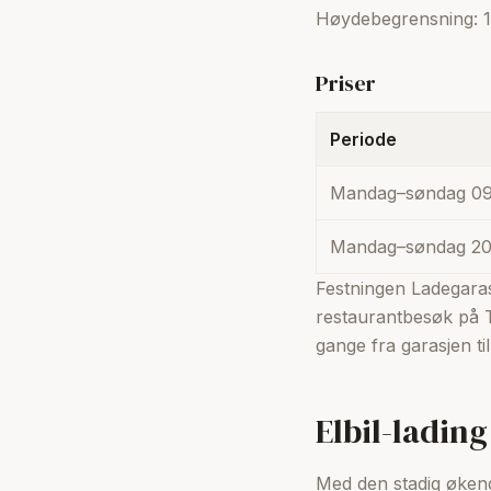
Høydebegrensning: 1
Priser
Periode
Mandag–søndag 09
Mandag–søndag 20
Festningen Ladegaras
restaurantbesøk på T
gange fra garasjen ti
Elbil-ladin
Med den stadig økend