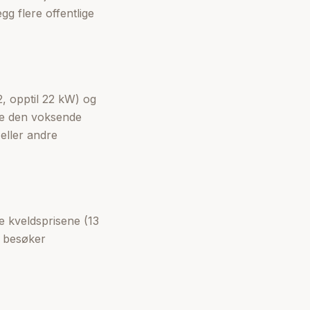
gg flere offentlige
, opptil 22 kW) og
øte den voksende
 eller andre
e kveldsprisene (13
de besøker