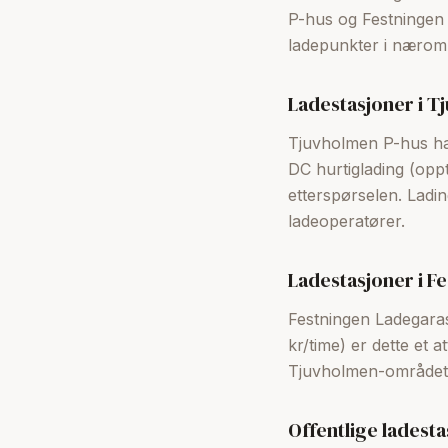
P-hus og Festningen La
ladepunkter i nærom
Ladestasjoner i T
Tjuvholmen P-hus har
DC hurtiglading (opp
etterspørselen. Ladin
ladeoperatører.
Ladestasjoner i F
Festningen Ladegaras
kr/time) er dette et 
Tjuvholmen-området
Offentlige ladest