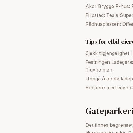
Aker Brygge P-hus: F
Filipstad: Tesla Supe
Rådhusplassen: Offen
Tips for elbil-eier
Sjekk tilgjengelighet
Festningen Ladegaras
Tjuvholmen.
Unngå å oppta ladepl
Beboere med egen gar
Gateparker
Det finnes begrenset
tilgrensende gater. G