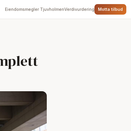
Eiendomsmegler Tjuvholmen
Verdivurdering
Motta tilbud
mplett