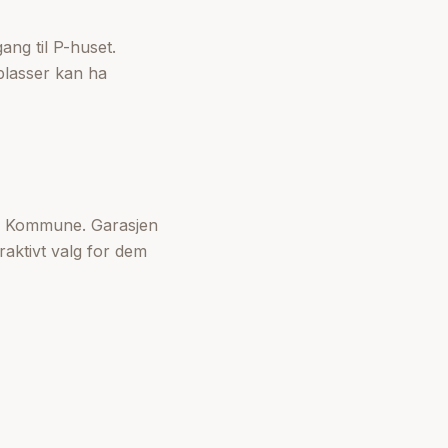
ng til P-huset.
 plasser kan ha
slo Kommune. Garasjen
traktivt valg for dem