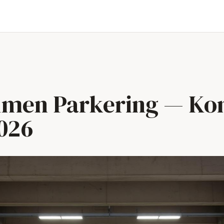
lmen Parkering — Ko
026